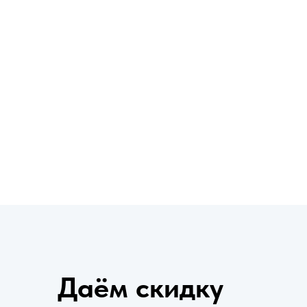
Даём скидк
при заявке с
сайта
Даём скидку