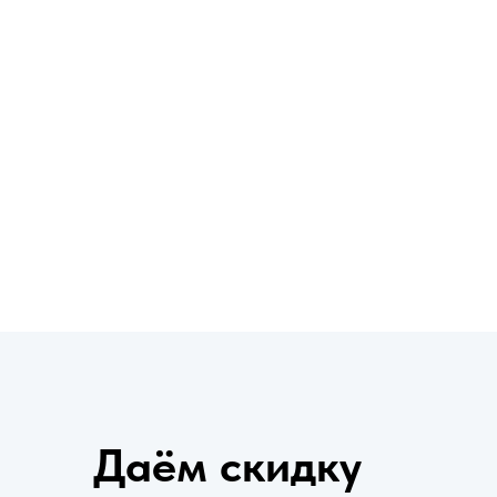
Даём скидк
при заявке с
сайта
Даём скидку